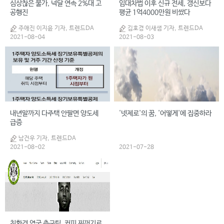
심상찮은 물가, 넉달 연속 2%대 고
임대차법 이후 신규 전세, 갱신보다
공행진
평균 1억4000만원 비쌌다
주애진 이지윤 기자, 트렌드DA
김호경 이새샘 기자, 트렌드DA
2021-08-04
2021-08-03
내년말까지 다주택 안팔면 양도세
'넷제로'의 꿈, '어떻게'에 집중하라
급증
남건우 기자, 트렌드DA
2021-08-02
2021-07-28
친환경 영국 축구팀, 커피 찌꺼기로