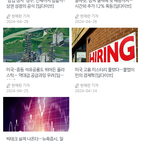
‘팝업 성지’ 성수, 언제까지 힙할까?
알파벳, 깜짝 실적에 첫 배당까지…
상권 성장의 공식 [딥다이브]
시간외 주가 12% 폭등[딥다이브]
한애란 기자
한애란 기자
2024-04-29
2024-04-26
미국-중동 석유공룡도 뛰어든 플라
미국 고용 미스터리 풀렸다…불법이
스틱… 역대급 공급과잉 우려[딥다
민의 경제학[딥다이브]
이브]
한애란 기자
한애란 기자
2024-04-25
2024-04-24
빅테크 실적 나온다…뉴욕증시, 일