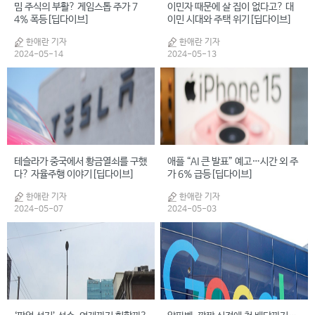
밈 주식의 부활? 게임스톱 주가 7
이민자 때문에 살 집이 없다고? 대
4% 폭등[딥다이브]
이민 시대와 주택 위기[딥다이브]
한애란 기자
한애란 기자
2024-05-14
2024-05-13
테슬라가 중국에서 황금열쇠를 구했
애플 “AI 큰 발표” 예고…시간 외 주
다? 자율주행 이야기[딥다이브]
가 6% 급등[딥다이브]
한애란 기자
한애란 기자
2024-05-07
2024-05-03