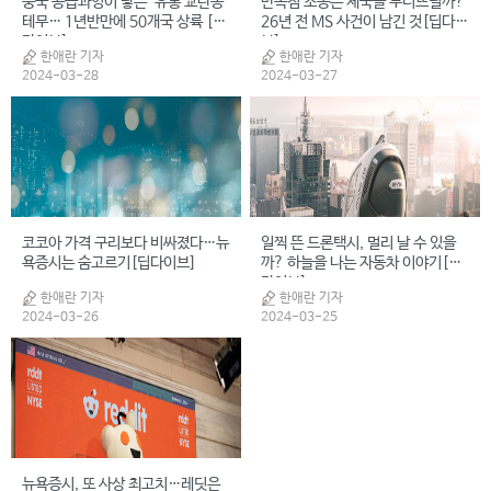
중국 공급과잉이 낳은 ‘유통 교란종’
반독점 소송은 제국을 무너뜨릴까?
테무… 1년반만에 50개국 상륙 [딥
26년 전 MS 사건이 남긴 것[딥다이
다이브]
브]
한애란 기자
한애란 기자
2024-03-28
2024-03-27
코코아 가격 구리보다 비싸졌다…뉴
일찍 뜬 드론택시, 멀리 날 수 있을
욕증시는 숨고르기[딥다이브]
까? 하늘을 나는 자동차 이야기[딥
다이브]
한애란 기자
한애란 기자
2024-03-26
2024-03-25
뉴욕증시, 또 사상 최고치…레딧은