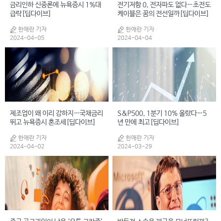
금리인하 신중론에 뉴욕증시 1%대
전기저항 0, 전자파도 없다…초전도
급락[딥다이브]
케이블은 꿈의 전선일까[딥다이브]
한애란 기자
한애란 기자
2024-04-05
2024-04-04
제조업이 왜 이리 강하지…국채금리
S&P500, 1분기 10% 올랐다…5
뛰고 뉴욕증시 혼조세[딥다이브]
년 만에 최고[딥다이브]
한애란 기자
한애란 기자
2024-04-02
2024-03-29